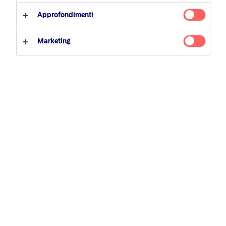
Profilo investitore
Approfondimenti
Investitore professionale
Classi di azioni
Marketing
Investitore privato