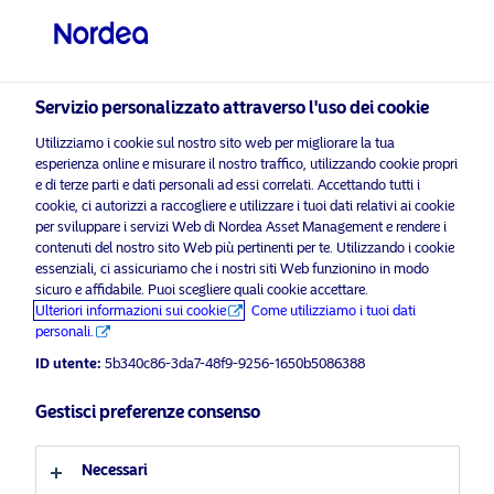
Investitore professionale
Servizio personalizzato attraverso l'uso dei cookie
visit NordeaAssetManagement.com
Utilizziamo i cookie sul nostro sito web per migliorare la tua
esperienza online e misurare il nostro traffico, utilizzando cookie propri
e di terze parti e dati personali ad essi correlati. Accettando tutti i
cookie, ci autorizzi a raccogliere e utilizzare i tuoi dati relativi ai cookie
Scegli il Profilo Investitore
per sviluppare i servizi Web di Nordea Asset Management e rendere i
contenuti del nostro sito Web più pertinenti per te. Utilizzando i cookie
Empower Europe
Paese
essenziali, ci assicuriamo che i nostri siti Web funzionino in modo
sicuro e affidabile. Puoi scegliere quali cookie accettare.
Ulteriori informazioni sui cookie
Come utilizziamo i tuoi dati
Italia
Il momento è adesso.
personali.
ID utente:
5b340c86-3da7-48f9-9256-1650b5086388
Lingua
Scopri di più
Gestisci preferenze consenso
Italiano
Necessari