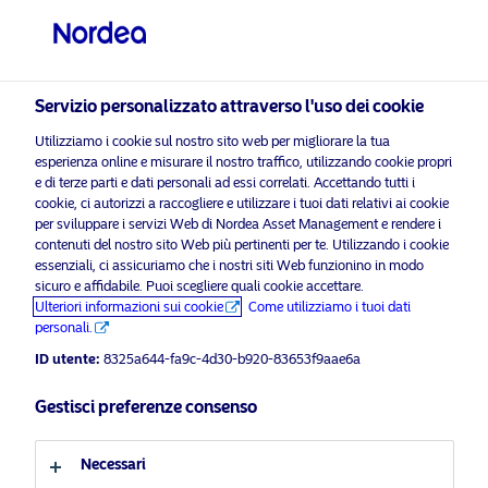
Investitore privato
Servizio personalizzato attraverso l'uso dei cookie
visit NordeaAssetManagement.com
Utilizziamo i cookie sul nostro sito web per migliorare la tua
esperienza online e misurare il nostro traffico, utilizzando cookie propri
e di terze parti e dati personali ad essi correlati. Accettando tutti i
cookie, ci autorizzi a raccogliere e utilizzare i tuoi dati relativi ai cookie
per sviluppare i servizi Web di Nordea Asset Management e rendere i
Scegli il Profilo Investitore
contenuti del nostro sito Web più pertinenti per te. Utilizzando i cookie
Documenti legali e regolamentari
essenziali, ci assicuriamo che i nostri siti Web funzionino in modo
Paese
sicuro e affidabile. Puoi scegliere quali cookie accettare.
Ulteriori informazioni sui cookie
Come utilizziamo i tuoi dati
Documenti legali e regolamentari
KID
Note Lega
Italia
personali.
ID utente:
8325a644-fa9c-4d30-b920-83653f9aae6a
Lingua
Gestisci preferenze consenso
Italiano
Necessari