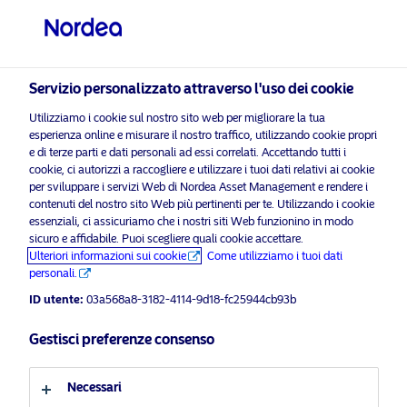
Investitore privato
visit NordeaAssetManagement.com
Servizio personalizzato attraverso l'uso dei cookie
Utilizziamo i cookie sul nostro sito web per migliorare la tua
esperienza online e misurare il nostro traffico, utilizzando cookie propri
Scegli il Profilo Investitore
e di terze parti e dati personali ad essi correlati. Accettando tutti i
cookie, ci autorizzi a raccogliere e utilizzare i tuoi dati relativi ai cookie
per sviluppare i servizi Web di Nordea Asset Management e rendere i
Paese
contenuti del nostro sito Web più pertinenti per te. Utilizzando i cookie
Comunicazioni relative alla sostenibilità
essenziali, ci assicuriamo che i nostri siti Web funzionino in modo
Italia
sicuro e affidabile. Puoi scegliere quali cookie accettare.
Comunicazioni relative alla
Ulteriori informazioni sui cookie
Come utilizziamo i tuoi dati
personali.
sostenibilità
Lingua
ID utente:
03a568a8-3182-4114-9d18-fc25944cb93b
Il regolamento Sustainable Finance Disclosure Regulation
Italiano
Gestisci preferenze consenso
(SFDR*) è entrato in vigore nel marzo 2021. Il regolamento
mira ad aumentare la trasparenza e a facilitare agli investitori
l'individuazione e il confronto delle diverse strategie
Necessari
Profilo investitore
d'investimento. Aumentando la trasparenza sul modo in cui