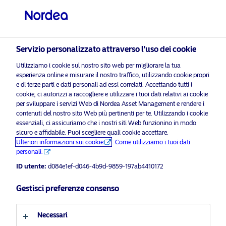
Investitore privato
visit NordeaAssetManagement.com
Servizio personalizzato attraverso l'uso dei cookie
Utilizziamo i cookie sul nostro sito web per migliorare la tua
Scegli il Profilo Investitore
esperienza online e misurare il nostro traffico, utilizzando cookie propri
e di terze parti e dati personali ad essi correlati. Accettando tutti i
Paese
cookie, ci autorizzi a raccogliere e utilizzare i tuoi dati relativi ai cookie
per sviluppare i servizi Web di Nordea Asset Management e rendere i
Nordea Asset Management è uno dei maggiori
contenuti del nostro sito Web più pertinenti per te. Utilizzando i cookie
Italia
essenziali, ci assicuriamo che i nostri siti Web funzionino in modo
asset manager dei Paesi nordici con una presenza
sicuro e affidabile. Puoi scegliere quali cookie accettare.
globale in Europa, America e Asia.
Ulteriori informazioni sui cookie
Come utilizziamo i tuoi dati
Lingua
personali.
Informazioni sui rischi
ID utente:
d084e1ef-d046-4b9d-9859-197ab4410172
Italiano
Gestisci preferenze consenso
Home
Termini e condizioni
Chi siamo
Profilo investitore
Informativa sulla privacy
Necessari
Fondi
Politica sui cookie