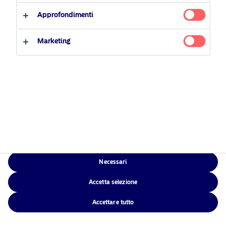
Investitore professionale
Investimento responsabile
Accessibilità
Approfondimenti
News
Sitemap
Investitore privato
Contatti
Marketing
App di Nordea
NAM Global
Necessari
Accetta selezione
©2026 – Nordea Asset Management – tutti i diritti riservati
Accettare tutto