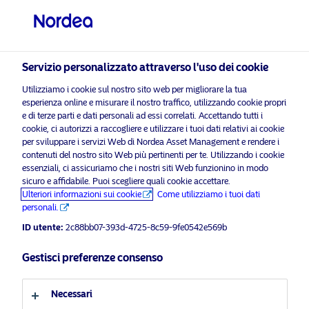
Investitore professionale
Servizio personalizzato attraverso l'uso dei cookie
visit NordeaAssetManagement.com
Utilizziamo i cookie sul nostro sito web per migliorare la tua
esperienza online e misurare il nostro traffico, utilizzando cookie propri
e di terze parti e dati personali ad essi correlati. Accettando tutti i
cookie, ci autorizzi a raccogliere e utilizzare i tuoi dati relativi ai cookie
per sviluppare i servizi Web di Nordea Asset Management e rendere i
Scegli il Profilo Investitore
contenuti del nostro sito Web più pertinenti per te. Utilizzando i cookie
essenziali, ci assicuriamo che i nostri siti Web funzionino in modo
Paese
sicuro e affidabile. Puoi scegliere quali cookie accettare.
Corporate Communication
Ulteriori informazioni sui cookie
Come utilizziamo i tuoi dati
personali.
Nordea AM celebra i tre anni del
Italia
fondo Global Climate Transition
ID utente:
2c88bb07-393d-4725-8c59-9fe0542e569b
Engagement
Lingua
Gestisci preferenze consenso
29 Aprile 2025
Comunicati stampa più recenti
Italiano
Necessari