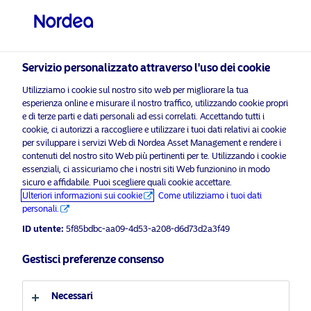
Investitore professionale
visit NordeaAssetManagement.com
Servizio personalizzato attraverso l'uso dei cookie
Utilizziamo i cookie sul nostro sito web per migliorare la tua
esperienza online e misurare il nostro traffico, utilizzando cookie propri
Scegli il Profilo Investitore
Mappa del sito
e di terze parti e dati personali ad essi correlati. Accettando tutti i
cookie, ci autorizzi a raccogliere e utilizzare i tuoi dati relativi ai cookie
Paese
per sviluppare i servizi Web di Nordea Asset Management e rendere i
Chi siamo
contenuti del nostro sito Web più pertinenti per te. Utilizzando i cookie
essenziali, ci assicuriamo che i nostri siti Web funzionino in modo
Italia
Impatto duraturo
sicuro e affidabile. Puoi scegliere quali cookie accettare.
Ulteriori informazioni sui cookie
Come utilizziamo i tuoi dati
Stabilità sempre
personali.
Lingua
L’esperienza fa la differenza
ID utente:
5f85bdbc-aa09-4d53-a208-d6d73d2a3f49
Multi-boutique
Italiano
Contatti
Gestisci preferenze consenso
Fondi
Profilo investitore
Necessari