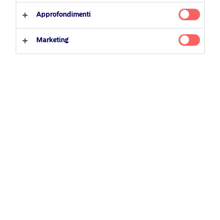
Tutti i fondi
Investitore professionale
Approfondimenti
Quotazioni e performance
Investitore privato
Documenti
Marketing
Documenti legale e regolamentari
Documenti legali e regolamentari
KID
Comunicazioni legali
Comunicazioni relative alla sostenibilità
Video e Podcast
Investimento responsabile
ESG learning centre
Pioniere nel campo ESG
All'avanguardia
Dialogo attivo