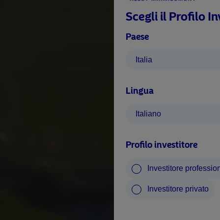
Scegli il Profilo I
Paese
Italia
Lingua
Italiano
Profilo investitore
Investitore professio
Investitore privato