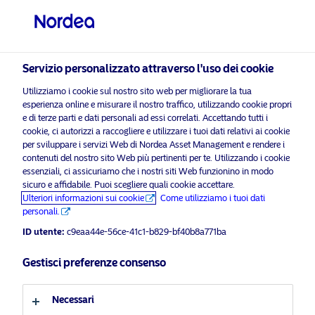
Investitore professionale
Servizio personalizzato attraverso l'uso dei cookie
visit NordeaAssetManagement.com
Utilizziamo i cookie sul nostro sito web per migliorare la tua
esperienza online e misurare il nostro traffico, utilizzando cookie propri
e di terze parti e dati personali ad essi correlati. Accettando tutti i
cookie, ci autorizzi a raccogliere e utilizzare i tuoi dati relativi ai cookie
Scegli il Profilo Investitore
per sviluppare i servizi Web di Nordea Asset Management e rendere i
contenuti del nostro sito Web più pertinenti per te. Utilizzando i cookie
Paese
essenziali, ci assicuriamo che i nostri siti Web funzionino in modo
sicuro e affidabile. Puoi scegliere quali cookie accettare.
Materiale pubblicitario
Ulteriori informazioni sui cookie
Come utilizziamo i tuoi dati
Italia
personali.
l prossimo motore di crescita
dell’Europa sta prendendo forma
ID utente:
c9eaa44e-56ce-41c1-b829-bf40b8a771ba
Lingua
Gestisci preferenze consenso
24 Giugno 2026
Insights
Italiano
Necessari