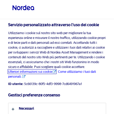
Investitore professionale
visit NordeaAssetManagement.com
Servizio personalizzato attraverso l'uso dei cookie
Utilizziamo i cookie sul nostro sito web per migliorare la tua
Scegli il Profilo Investitore
esperienza online e misurare il nostro traffico, utilizzando cookie propri
e di terze parti e dati personali ad essi correlati. Accettando tutti i
cookie, ci autorizzi a raccogliere e utilizzare i tuoi dati relativi ai cookie
Paese
per sviluppare i servizi Web di Nordea Asset Management e rendere i
contenuti del nostro sito Web più pertinenti per te. Utilizzando i cookie
Italia
essenziali, ci assicuriamo che i nostri siti Web funzionino in modo
sicuro e affidabile. Puoi scegliere quali cookie accettare.
Ulteriori informazioni sui cookie
Come utilizziamo i tuoi dati
Lingua
personali.
ID utente:
5c66139c-80f5-4df3-9998-7cd6491967a1
Italiano
Gestisci preferenze consenso
Profilo investitore
Necessari