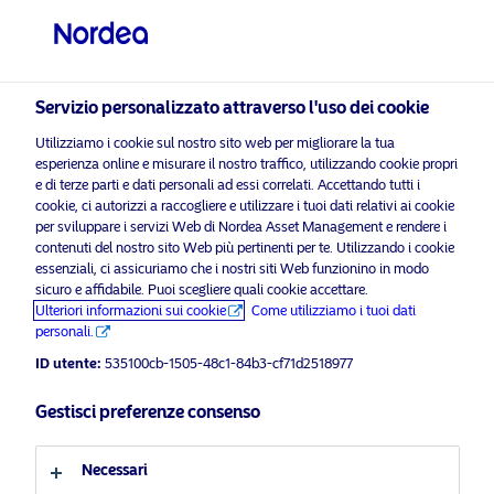
Investitore professionale
Servizio personalizzato attraverso l'uso dei cookie
visit NordeaAssetManagement.com
Utilizziamo i cookie sul nostro sito web per migliorare la tua
esperienza online e misurare il nostro traffico, utilizzando cookie propri
e di terze parti e dati personali ad essi correlati. Accettando tutti i
cookie, ci autorizzi a raccogliere e utilizzare i tuoi dati relativi ai cookie
Scegli il Profilo Investitore
per sviluppare i servizi Web di Nordea Asset Management e rendere i
contenuti del nostro sito Web più pertinenti per te. Utilizzando i cookie
essenziali, ci assicuriamo che i nostri siti Web funzionino in modo
Paese
sicuro e affidabile. Puoi scegliere quali cookie accettare.
Advertising Material
Ulteriori informazioni sui cookie
Come utilizziamo i tuoi dati
Italia
personali.
Investor capital can help feed a
changing food system
ID utente:
535100cb-1505-48c1-84b3-cf71d2518977
Lingua
Gestisci preferenze consenso
18 Dicembre 2024
ESG Insights
Insights
Italiano
Necessari