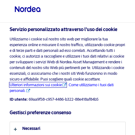
Investitore professionale
Servizio personalizzato attraverso l'uso dei cookie
visit NordeaAssetManagement.com
Utilizziamo i cookie sul nostro sito web per migliorare la tua
esperienza online e misurare il nostro traffico, utilizzando cookie propri
e di terze parti e dati personali ad essi correlati. Accettando tutti i
cookie, ci autorizzi a raccogliere e utilizzare i tuoi dati relativi ai cookie
per sviluppare i servizi Web di Nordea Asset Management e rendere i
Scegli il Profilo Investitore
contenuti del nostro sito Web più pertinenti per te. Utilizzando i cookie
essenziali, ci assicuriamo che i nostri siti Web funzionino in modo
sicuro e affidabile. Puoi scegliere quali cookie accettare.
Paese
Materiale pubblicitario solo per investitori professionali*
Ulteriori informazioni sui cookie
Come utilizziamo i tuoi dati
personali.
La fondamentale importanza di
Italia
un’attività di engagement ben
ID utente:
69aa9f58-c957-4486-b322-88e418af84b5
strutturata
Gestisci preferenze consenso
Lingua
5 Dicembre 2022
Insights
Italiano
Necessari