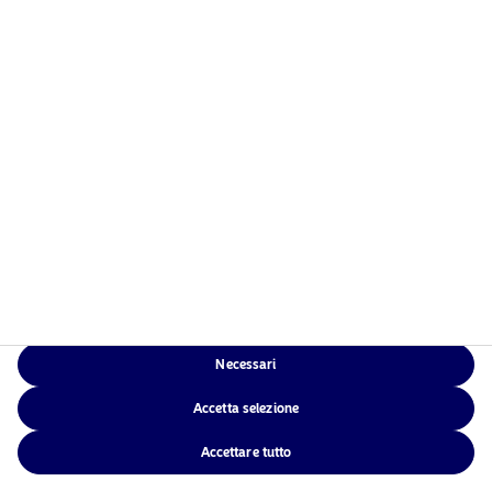
Chi siamo
Informativa sulla privacy
Fondi
Politica sui cookie
Investimento responsabile
Accessibilità
News
Sitemap
Contatti
App di Nordea
Necessari
NAM Global
Accetta selezione
Accettare tutto
©2026 – Nordea Asset Management – tutti i diritti riservati