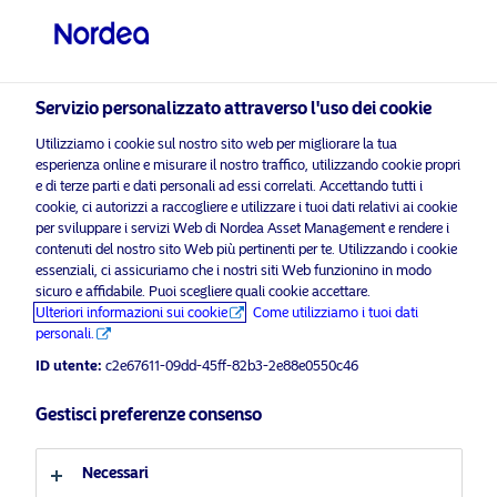
Investitore professionale
Servizio personalizzato attraverso l'uso dei cookie
visit NordeaAssetManagement.com
Utilizziamo i cookie sul nostro sito web per migliorare la tua
esperienza online e misurare il nostro traffico, utilizzando cookie propri
e di terze parti e dati personali ad essi correlati. Accettando tutti i
cookie, ci autorizzi a raccogliere e utilizzare i tuoi dati relativi ai cookie
per sviluppare i servizi Web di Nordea Asset Management e rendere i
Scegli il Profilo Investitore
contenuti del nostro sito Web più pertinenti per te. Utilizzando i cookie
essenziali, ci assicuriamo che i nostri siti Web funzionino in modo
Paese
sicuro e affidabile. Puoi scegliere quali cookie accettare.
Materiale pubblicitario solo per investitori professionali*
Ulteriori informazioni sui cookie
Come utilizziamo i tuoi dati
personali.
Uniti per affrontare la sfida del
Italia
metano
ID utente:
c2e67611-09dd-45ff-82b3-2e88e0550c46
Lingua
Gestisci preferenze consenso
24 Luglio 2023
ESG Insights
Insights
Italiano
Necessari