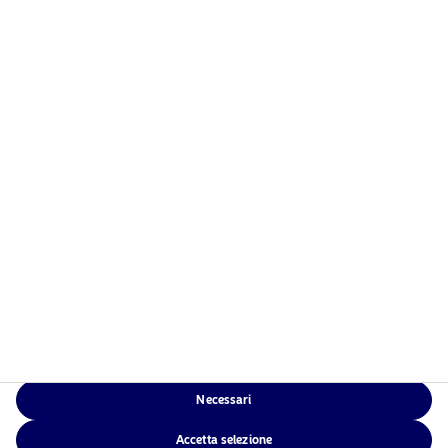
Home
Termini e condizioni
Chi siamo
Informativa sulla privacy
Fondi
Politica sui cookie
Investimento responsabile
Accessibilità
News
Sitemap
Contatti
App di Nordea
Necessari
NAM Global
Accetta selezione