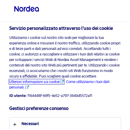
Investitore professionale
visit NordeaAssetManagement.com
Servizio personalizzato attraverso l'uso dei cookie
Utilizziamo i cookie sul nostro sito web per migliorare la tua
esperienza online e misurare il nostro traffico, utilizzando cookie propri
Scegli il Profilo Investitore
e di terze parti e dati personali ad essi correlati. Accettando tutti i
cookie, ci autorizzi a raccogliere e utilizzare i tuoi dati relativi ai cookie
Paese
per sviluppare i servizi Web di Nordea Asset Management e rendere i
contenuti del nostro sito Web più pertinenti per te. Utilizzando i cookie
Si
essenziali, ci assicuriamo che i nostri siti Web funzionino in modo
abilitare i cookie di
per visualizzare questo
Italia
prega
sicuro e affidabile. Puoi scegliere quali cookie accettare.
marketing
contenuto.
di
Ulteriori informazioni sui cookie
Come utilizziamo i tuoi dati
personali.
Lingua
ID utente:
f164448f-69f5-4e52-a797-3640d5572af1
Italiano
Gestisci preferenze consenso
Emerging Market Bond Fund
Profilo investitore
17 Febbraio 2022
Necessari