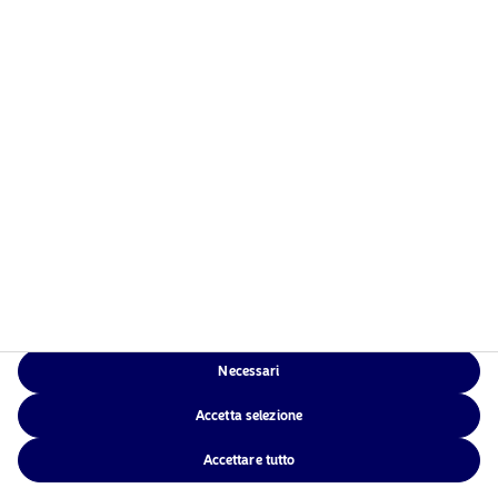
Chi siamo
Informativa sulla privacy
Fondi
Politica sui cookie
Investimento responsabile
Accessibilità
News
Sitemap
Contatti
App di Nordea
Necessari
NAM Global
Accetta selezione
Accettare tutto
©2026 – Nordea Asset Management – tutti i diritti riservati