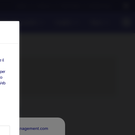
Careers
Contact us
NAM Global
Nordea Group
ento responsabile
Insights
News
 il
 per
to
tenuto.
 Web
ana)
rdeaAssetManagement.com