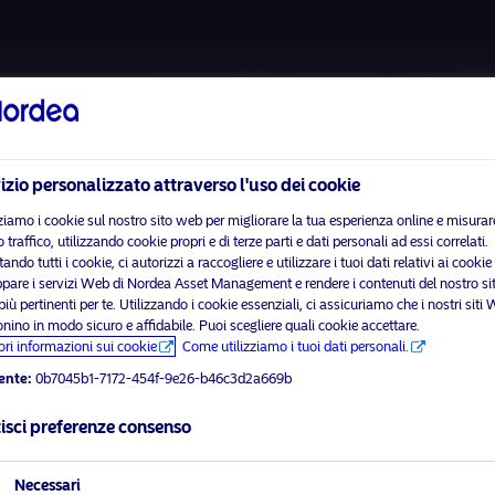
Chi siamo
Fondi
Investim
izio personalizzato attraverso l'uso dei cookie
ziamo i cookie sul nostro sito web per migliorare la tua esperienza online e misurare
 traffico, utilizzando cookie propri e di terze parti e dati personali ad essi correlati.
ando tutti i cookie, ci autorizzi a raccogliere e utilizzare i tuoi dati relativi ai cookie
ppare i servizi Web di Nordea Asset Management e rendere i contenuti del nostro si
 prega di
abilitare i cookie di marketing
per visualizzare questo con
ù pertinenti per te. Utilizzando i cookie essenziali, ci assicuriamo che i nostri siti
onino in modo sicuro e affidabile. Puoi scegliere quali cookie accettare.
ori informazioni sui cookie
Come utilizziamo i tuoi dati personali.
ente:
0b7045b1-7172-454f-9e26-b46c3d2a669b
n Beverages (Arvinder Tiw
isci preferenze consenso
visit No
Necessari