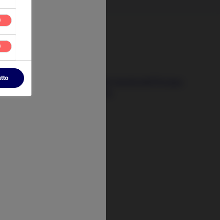
24 Giugno 2026
utto
l prossimo motore di crescita dell’Europa
sta prendendo forma
t
tify