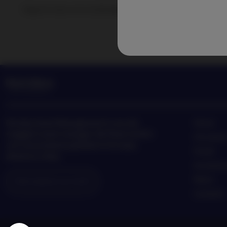
Segui le news e le novità degli ultimi trend di investimen
Nordea Asset Management è uno dei
Home
maggiori asset manager dei Paesi nordici
Chi siam
con una presenza globale in Europa,
Fondi
America e Asia.
Investim
News
Informazioni sui rischi
Contatti