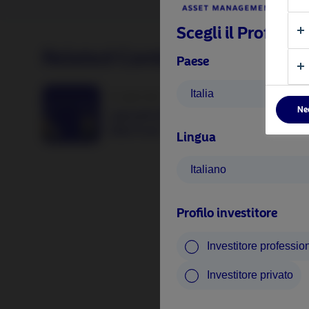
Scegli il Profilo I
Related Content
Paese
Italia
17 Luglio 2026
Ne
I giovedì di Nordea: European Financial
Debt Fund
Lingua
Italiano
Profilo investitore
Investitore professio
Investitore privato