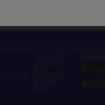
to di Nordea Asset Management
Ascolta le news e le novità 
App di Nor
Termini e condizioni
o
Informativa sulla
privacy
Politica sui cookie
ento responsabile
Accessibilità
Sitemap