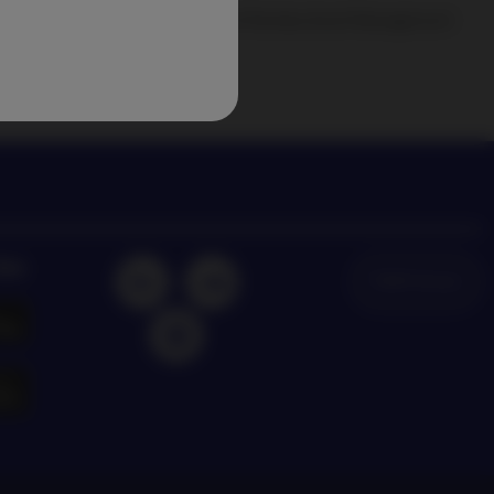
degli ultimi trend di investimento di Nordea Asset Management
dea
NAM Global