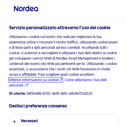
Investitore professionale
visit NordeaAssetManagement.com
Servizio personalizzato attraverso l'uso dei cookie
Utilizziamo i cookie sul nostro sito web per migliorare la tua
esperienza online e misurare il nostro traffico, utilizzando cookie propri
Scegli il Profilo Investitore
e di terze parti e dati personali ad essi correlati. Accettando tutti i
cookie, ci autorizzi a raccogliere e utilizzare i tuoi dati relativi ai cookie
Paese
per sviluppare i servizi Web di Nordea Asset Management e rendere i
contenuti del nostro sito Web più pertinenti per te. Utilizzando i cookie
Si
essenziali, ci assicuriamo che i nostri siti Web funzionino in modo
abilitare i cookie di
per visualizzare questo
Italia
prega
sicuro e affidabile. Puoi scegliere quali cookie accettare.
marketing
contenuto.
di
Ulteriori informazioni sui cookie
Come utilizziamo i tuoi dati
personali.
Lingua
ID utente:
b81b1e86-b702-4e45-8efc-a828e753d220
Italiano
Gestisci preferenze consenso
Global Opportunity Fund
Profilo investitore
24 Marzo 2022
Necessari