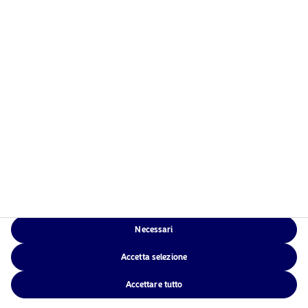
Chi siamo
Informativa sulla privacy
Fondi
Politica sui cookie
Investimento responsabile
Accessibilità
News
Sitemap
Contatti
App di Nordea
Necessari
NAM Global
Accetta selezione
Accettare tutto
©2026 – Nordea Asset Management – tutti i diritti riservati