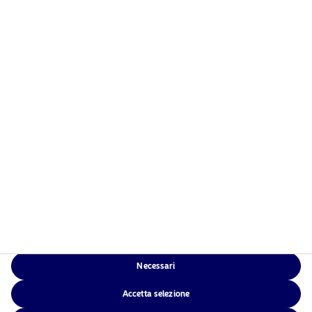
Home
Termini e condizioni
Chi siamo
Informativa sulla privacy
Fondi
Politica sui cookie
Investimento responsabile
Accessibilità
News
Sitemap
Contatti
App di Nordea
Necessari
NAM Global
Accetta selezione