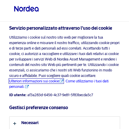
Investitore professionale
visit NordeaAssetManagement.com
Servizio personalizzato attraverso l'uso dei cookie
Utilizziamo i cookie sul nostro sito web per migliorare la tua
esperienza online e misurare il nostro traffico, utilizzando cookie propri
Scegli il Profilo Investitore
e di terze parti e dati personali ad essi correlati. Accettando tutti i
cookie, ci autorizzi a raccogliere e utilizzare i tuoi dati relativi ai cookie
Paese
per sviluppare i servizi Web di Nordea Asset Management e rendere i
contenuti del nostro sito Web più pertinenti per te. Utilizzando i cookie
Si
essenziali, ci assicuriamo che i nostri siti Web funzionino in modo
abilitare i cookie di
per visualizzare questo
Italia
prega
sicuro e affidabile. Puoi scegliere quali cookie accettare.
marketing
contenuto.
di
Ulteriori informazioni sui cookie
Come utilizziamo i tuoi dati
personali.
Lingua
ID utente:
af3a283d-6456-4c37-9e81-5f83becda5c7
Italiano
Gestisci preferenze consenso
How Nordea Asset Management is
integrating ESG across its fixed
income range
Profilo investitore
Necessari