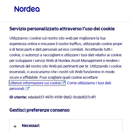
Investitore professionale
visit NordeaAssetManagement.com
Servizio personalizzato attraverso l'uso dei cookie
Utilizziamo i cookie sul nostro sito web per migliorare la tua
esperienza online e misurare il nostro traffico, utilizzando cookie propri
Scegli il Profilo Investitore
e di terze parti e dati personali ad essi correlati. Accettando tutti i
cookie, ci autorizzi a raccogliere e utilizzare i tuoi dati relativi ai cookie
Paese
per sviluppare i servizi Web di Nordea Asset Management e rendere i
contenuti del nostro sito Web più pertinenti per te. Utilizzando i cookie
Si
essenziali, ci assicuriamo che i nostri siti Web funzionino in modo
abilitare i cookie di
per visualizzare questo
Italia
prega
sicuro e affidabile. Puoi scegliere quali cookie accettare.
marketing
contenuto.
di
Ulteriori informazioni sui cookie
Come utilizziamo i tuoi dati
personali.
Lingua
ID utente:
edada937-4970-4109-9b62-9cda9037c4f1
Italiano
Gestisci preferenze consenso
I giovedì di Nordea: Macro Outlook
ottobre 2024
Profilo investitore
Necessari