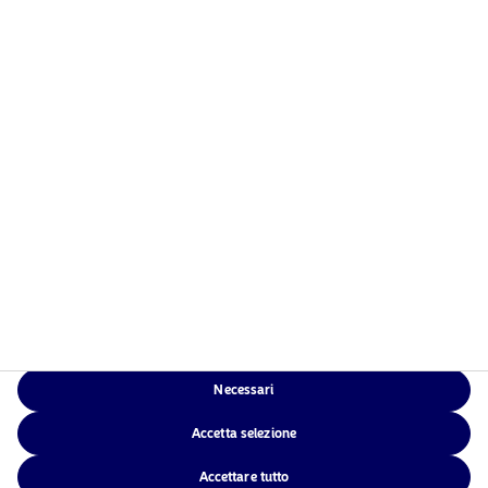
Home
Termini e condizioni
Chi siamo
Informativa sulla privacy
Fondi
Politica sui cookie
Investimento responsabile
Accessibilità
News
Sitemap
Contatti
App di Nordea
Necessari
NAM Global
Accetta selezione
Accettare tutto