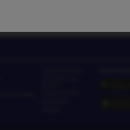
to di Nordea Asset Management
Ascolta le news e le novità 
App di Nor
Termini e condizioni
o
Informativa sulla
privacy
Politica sui cookie
ento responsabile
Accessibilità
Sitemap