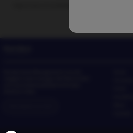
Segui le news e le novità degli ultimi trend di investimen
Nordea Asset Management è uno dei
Home
maggiori asset manager dei Paesi nordici
Chi siam
con una presenza globale in Europa,
Fondi
America e Asia.
Investim
News
Informazioni sui rischi
Contatti