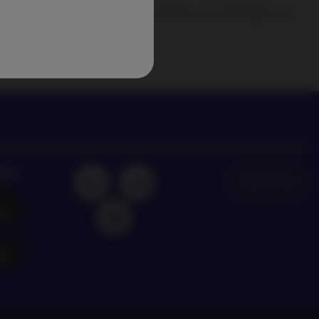
degli ultimi trend di investimento di Nordea Asset Management
dea
NAM Global