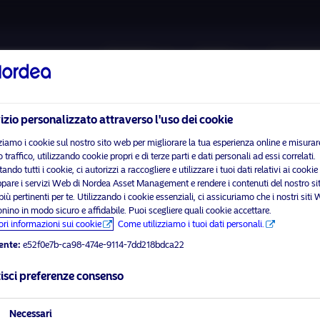
Chi siamo
Fondi
Investim
izio personalizzato attraverso l'uso dei cookie
ziamo i cookie sul nostro sito web per migliorare la tua esperienza online e misurare
 traffico, utilizzando cookie propri e di terze parti e dati personali ad essi correlati.
ando tutti i cookie, ci autorizzi a raccogliere e utilizzare i tuoi dati relativi ai cookie
ppare i servizi Web di Nordea Asset Management e rendere i contenuti del nostro si
 prega di
abilitare i cookie di marketing
per visualizzare questo con
ù pertinenti per te. Utilizzando i cookie essenziali, ci assicuriamo che i nostri siti
onino in modo sicuro e affidabile. Puoi scegliere quali cookie accettare.
ori informazioni sui cookie
Come utilizziamo i tuoi dati personali.
ente:
e52f0e7b-ca98-474e-9114-7dd218bdca22
ordea 1 – European Financia
isci preferenze consenso
visit No
Necessari