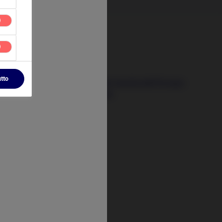
24 Giugno 2026
utto
l prossimo motore di crescita dell’Europa
sta prendendo forma
t
tify