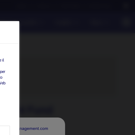
Careers
Contact us
NAM Global
Nordea Group
ento responsabile
Insights
News
 il
 per
to
tenuto.
 Web
l Debt Fund
rdeaAssetManagement.com