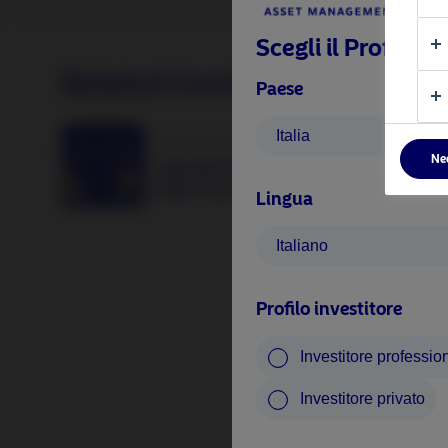
Scegli il Profilo I
Related Content
Paese
Italia
17 Luglio 2026
Ne
I giovedì di Nordea: European Financial
Debt Fund
Lingua
Italiano
Profilo investitore
Investitore professio
Investitore privato