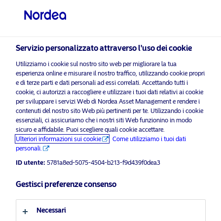
Investitore professionale
visit NordeaAssetManagement.com
Servizio personalizzato attraverso l'uso dei cookie
Utilizziamo i cookie sul nostro sito web per migliorare la tua
Nordea Asset Management
esperienza online e misurare il nostro traffico, utilizzando cookie propri
e di terze parti e dati personali ad essi correlati. Accettando tutti i
Scegli il Profilo Investitore
cookie, ci autorizzi a raccogliere e utilizzare i tuoi dati relativi ai cookie
per sviluppare i servizi Web di Nordea Asset Management e rendere i
Paese
i prega di
contenuti del nostro sito Web più pertinenti per te. Utilizzando i cookie
abilitare i cookie di marketing
per ascoltare questo cont
essenziali, ci assicuriamo che i nostri siti Web funzionino in modo
sicuro e affidabile. Puoi scegliere quali cookie accettare.
Italia
Ulteriori informazioni sui cookie
Come utilizziamo i tuoi dati
personali.
Lingua
ID utente:
5781a8ed-5075-4504-b213-f9d439f0dea3
Macro Matters Ep. 25 – What’s
Gestisci preferenze consenso
behind the Fed’s latest outlook
Italiano
(14.05.2020)
Necessari
Profilo investitore