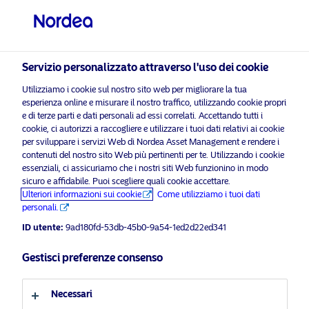
Investitore professionale
visit NordeaAssetManagement.com
Servizio personalizzato attraverso l'uso dei cookie
Utilizziamo i cookie sul nostro sito web per migliorare la tua
Nordea Asset Management
esperienza online e misurare il nostro traffico, utilizzando cookie propri
e di terze parti e dati personali ad essi correlati. Accettando tutti i
Scegli il Profilo Investitore
cookie, ci autorizzi a raccogliere e utilizzare i tuoi dati relativi ai cookie
per sviluppare i servizi Web di Nordea Asset Management e rendere i
Paese
i prega di
contenuti del nostro sito Web più pertinenti per te. Utilizzando i cookie
abilitare i cookie di marketing
per ascoltare questo cont
essenziali, ci assicuriamo che i nostri siti Web funzionino in modo
sicuro e affidabile. Puoi scegliere quali cookie accettare.
Italia
Ulteriori informazioni sui cookie
Come utilizziamo i tuoi dati
personali.
Lingua
ID utente:
9ad180fd-53db-45b0-9a54-1ed2d22ed341
Macro Matters Ep. 33 – US Elections
Gestisci preferenze consenso
– An Uncertain Outcome
Italiano
(04.11.2020)
Necessari
Profilo investitore