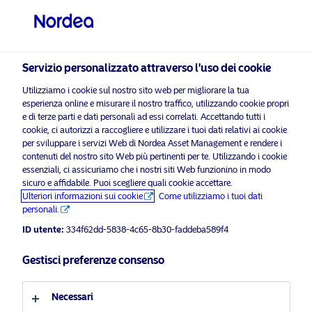
Investitore professionale
visit NordeaAssetManagement.com
Servizio personalizzato attraverso l'uso dei cookie
Utilizziamo i cookie sul nostro sito web per migliorare la tua
Nordea Asset Management
esperienza online e misurare il nostro traffico, utilizzando cookie propri
e di terze parti e dati personali ad essi correlati. Accettando tutti i
Scegli il Profilo Investitore
cookie, ci autorizzi a raccogliere e utilizzare i tuoi dati relativi ai cookie
per sviluppare i servizi Web di Nordea Asset Management e rendere i
Paese
i prega di
contenuti del nostro sito Web più pertinenti per te. Utilizzando i cookie
abilitare i cookie di marketing
per ascoltare questo cont
essenziali, ci assicuriamo che i nostri siti Web funzionino in modo
sicuro e affidabile. Puoi scegliere quali cookie accettare.
Italia
Ulteriori informazioni sui cookie
Come utilizziamo i tuoi dati
personali.
Lingua
ID utente:
334f62dd-5838-4c65-8b30-faddeba589f4
Morning Espresso with Henrik Stille
Gestisci preferenze consenso
– 12.08.2020 (ITA)- Solo per
Italiano
investitori professionali
Necessari
Profilo investitore