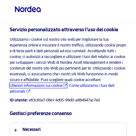
Investitore professionale
visit NordeaAssetManagement.com
Servizio personalizzato attraverso l'uso dei cookie
Utilizziamo i cookie sul nostro sito web per migliorare la tua
Nordea Asset Management
esperienza online e misurare il nostro traffico, utilizzando cookie propri
e di terze parti e dati personali ad essi correlati. Accettando tutti i
Scegli il Profilo Investitore
cookie, ci autorizzi a raccogliere e utilizzare i tuoi dati relativi ai cookie
per sviluppare i servizi Web di Nordea Asset Management e rendere i
Paese
i prega di
contenuti del nostro sito Web più pertinenti per te. Utilizzando i cookie
abilitare i cookie di marketing
per ascoltare questo cont
essenziali, ci assicuriamo che i nostri siti Web funzionino in modo
sicuro e affidabile. Puoi scegliere quali cookie accettare.
Italia
Ulteriori informazioni sui cookie
Come utilizziamo i tuoi dati
personali.
Lingua
ID utente:
e83c60a7-08e1-4d05-98d0-a884947ac7ed
Morning Espresso with Michael and
Gestisci preferenze consenso
Cecilia – 10.03.2021 (ITA) – Solo per
Italiano
investitori professionali
Necessari
Profilo investitore