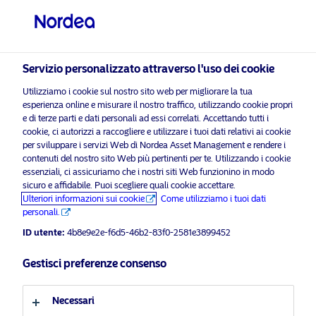
Investitore professionale
visit NordeaAssetManagement.com
Servizio personalizzato attraverso l'uso dei cookie
Utilizziamo i cookie sul nostro sito web per migliorare la tua
Nordea Asset Management
esperienza online e misurare il nostro traffico, utilizzando cookie propri
e di terze parti e dati personali ad essi correlati. Accettando tutti i
Scegli il Profilo Investitore
cookie, ci autorizzi a raccogliere e utilizzare i tuoi dati relativi ai cookie
per sviluppare i servizi Web di Nordea Asset Management e rendere i
Paese
i prega di
contenuti del nostro sito Web più pertinenti per te. Utilizzando i cookie
abilitare i cookie di marketing
per ascoltare questo cont
essenziali, ci assicuriamo che i nostri siti Web funzionino in modo
sicuro e affidabile. Puoi scegliere quali cookie accettare.
Italia
Ulteriori informazioni sui cookie
Come utilizziamo i tuoi dati
personali.
Lingua
ID utente:
4b8e9e2e-f6d5-46b2-83f0-2581e3899452
Podcast: NAM Talks – Sei pronto per
Gestisci preferenze consenso
MiFID e ESG? (ITA) – Solo Per
Italiano
Investitori Professionali
Necessari
Profilo investitore