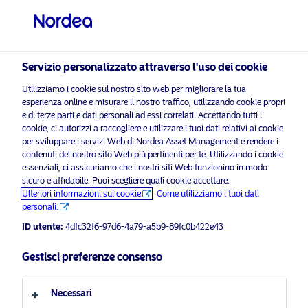
Investitore professionale
visit NordeaAssetManagement.com
Servizio personalizzato attraverso l'uso dei cookie
Utilizziamo i cookie sul nostro sito web per migliorare la tua
Nordea Asset Management
esperienza online e misurare il nostro traffico, utilizzando cookie propri
e di terze parti e dati personali ad essi correlati. Accettando tutti i
Scegli il Profilo Investitore
cookie, ci autorizzi a raccogliere e utilizzare i tuoi dati relativi ai cookie
per sviluppare i servizi Web di Nordea Asset Management e rendere i
Paese
i prega di
contenuti del nostro sito Web più pertinenti per te. Utilizzando i cookie
abilitare i cookie di marketing
per ascoltare questo cont
essenziali, ci assicuriamo che i nostri siti Web funzionino in modo
sicuro e affidabile. Puoi scegliere quali cookie accettare.
Italia
Ulteriori informazioni sui cookie
Come utilizziamo i tuoi dati
personali.
Lingua
ID utente:
4dfc32f6-97d6-4a79-a5b9-89fc0b422e43
Nordea’s Podcast – Covered Bonds:
Gestisci preferenze consenso
knowing your financial fortress
Italiano
Necessari
19 Luglio 2024
Podcast
Profilo investitore