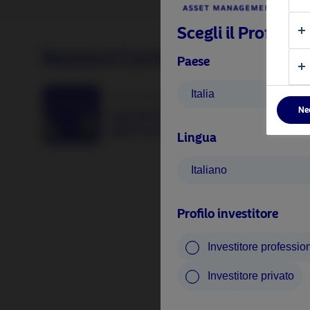
Scegli il Profilo I
Related Content
Paese
Italia
17 Luglio 2026
Ne
I giovedì di Nordea: European Financial
Debt Fund
Lingua
Italiano
Profilo investitore
Investitore professio
Investitore privato