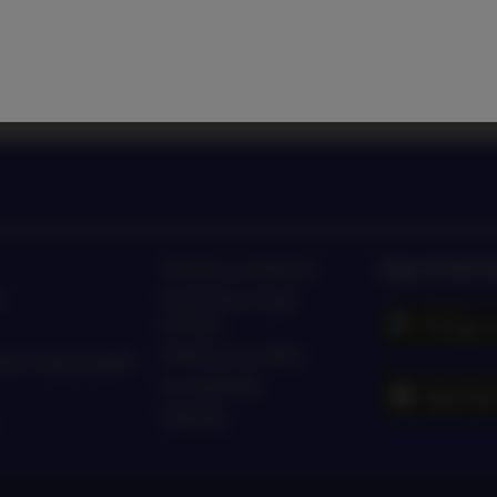
to di Nordea Asset Management
Ascolta le news e le novità 
App di Nor
Termini e condizioni
o
Informativa sulla
privacy
Politica sui cookie
ento responsabile
Accessibilità
Sitemap