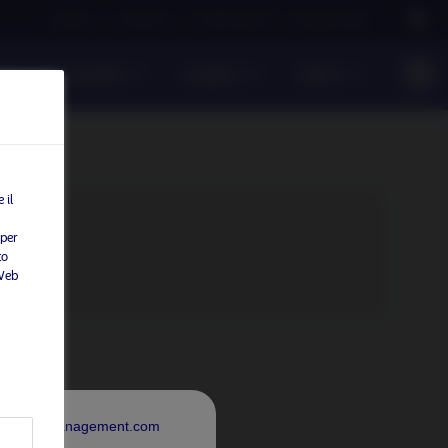
Careers
Contact us
NAM Global
Nordea Group
ento responsabile
Insights
News
 il
 per
to
tenuto.
 Web
rdeaAssetManagement.com