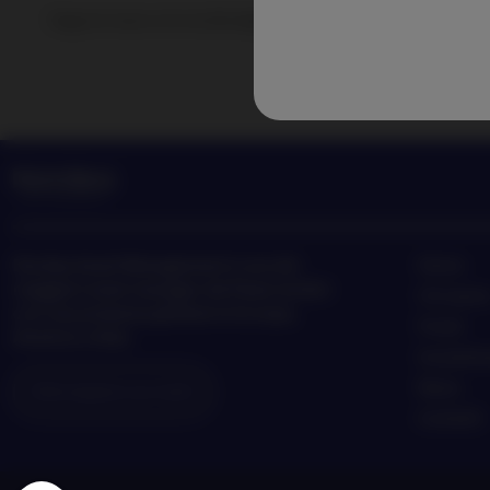
Segui le news e le novità degli ultimi trend di investimen
Nordea Asset Management è uno dei
Home
maggiori asset manager dei Paesi nordici
Chi siam
con una presenza globale in Europa,
Fondi
America e Asia.
Investim
News
Informazioni sui rischi
Contatti