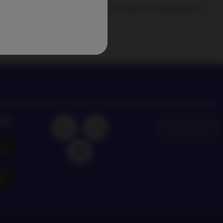
degli ultimi trend di investimento di Nordea Asset Management
dea
NAM Global