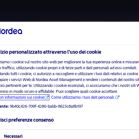
Chi siamo
Fondi
Investim
izio personalizzato attraverso l'uso dei cookie
ziamo i cookie sul nostro sito web per migliorare la tua esperienza online e misurare
 traffico, utilizzando cookie propri e di terze parti e dati personali ad essi correlati.
ando tutti i cookie, ci autorizzi a raccogliere e utilizzare i tuoi dati relativi ai cookie
ppare i servizi Web di Nordea Asset Management e rendere i contenuti del nostro si
 prega di
abilitare i cookie di marketing
per visualizzare questo con
ù pertinenti per te. Utilizzando i cookie essenziali, ci assicuriamo che i nostri siti
onino in modo sicuro e affidabile. Puoi scegliere quali cookie accettare.
ori informazioni sui cookie
Come utilizziamo i tuoi dati personali.
ente:
9b40c426-709f-4280-babb-8623c8a8b197
ans e Sebastien Galy
isci preferenze consenso
visit No
Necessari