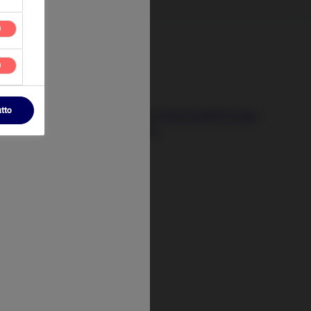
24 Giugno 2026
utto
l prossimo motore di crescita dell’Europa
sta prendendo forma
t
tify