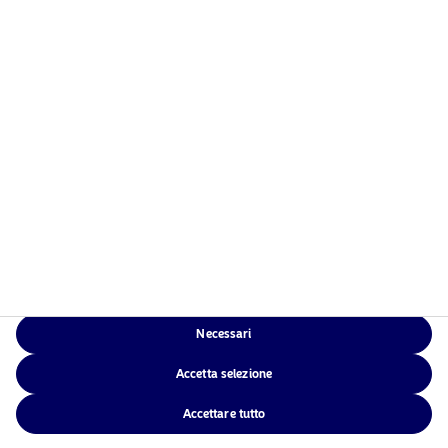
Chi siamo
Informativa sulla privacy
Fondi
Politica sui cookie
Investimento responsabile
Accessibilità
News
Sitemap
Contatti
App di Nordea
Necessari
NAM Global
Accetta selezione
Accettare tutto
©2026 – Nordea Asset Management – tutti i diritti riservati