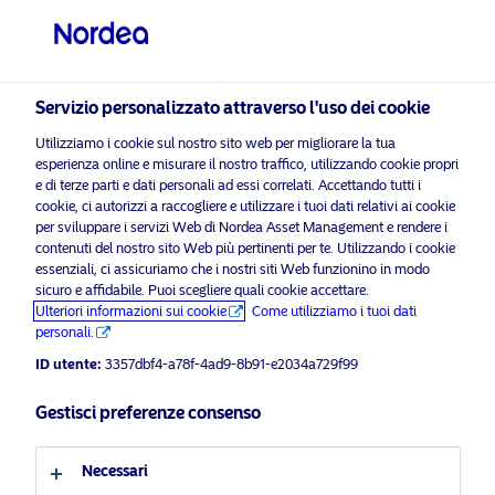
Investitore professionale
visit NordeaAssetManagement.com
Servizio personalizzato attraverso l'uso dei cookie
Utilizziamo i cookie sul nostro sito web per migliorare la tua
esperienza online e misurare il nostro traffico, utilizzando cookie propri
Scegli il Profilo Investitore
e di terze parti e dati personali ad essi correlati. Accettando tutti i
cookie, ci autorizzi a raccogliere e utilizzare i tuoi dati relativi ai cookie
Paese
per sviluppare i servizi Web di Nordea Asset Management e rendere i
contenuti del nostro sito Web più pertinenti per te. Utilizzando i cookie
Si
essenziali, ci assicuriamo che i nostri siti Web funzionino in modo
abilitare i cookie di
per visualizzare questo
Italia
prega
sicuro e affidabile. Puoi scegliere quali cookie accettare.
marketing
contenuto.
di
Ulteriori informazioni sui cookie
Come utilizziamo i tuoi dati
personali.
Lingua
ID utente:
3357dbf4-a78f-4ad9-8b91-e2034a729f99
Italiano
Gestisci preferenze consenso
Prossimo Ospite: Karsten Bierre
Profilo investitore
7 Ottobre 2020
Necessari