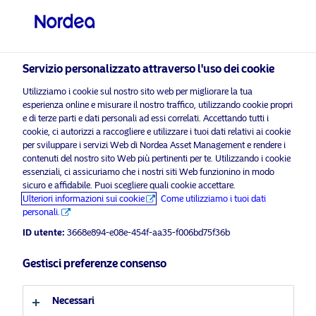
Investitore professionale
visit NordeaAssetManagement.com
Servizio personalizzato attraverso l'uso dei cookie
Utilizziamo i cookie sul nostro sito web per migliorare la tua
esperienza online e misurare il nostro traffico, utilizzando cookie propri
e di terze parti e dati personali ad essi correlati. Accettando tutti i
Scegli il Profilo Investitore
cookie, ci autorizzi a raccogliere e utilizzare i tuoi dati relativi ai cookie
per sviluppare i servizi Web di Nordea Asset Management e rendere i
contenuti del nostro sito Web più pertinenti per te. Utilizzando i cookie
Paese
essenziali, ci assicuriamo che i nostri siti Web funzionino in modo
sicuro e affidabile. Puoi scegliere quali cookie accettare.
Comunicazione aziendale
Italia
Ulteriori informazioni sui cookie
Come utilizziamo i tuoi dati
personali.
Nordea Asset Management ha
ricevuto da Ircantec un mandato
ID utente:
3668e894-e08e-454f-aa35-f006bd75f36b
Lingua
BetaPlus da €800 milioni focalizzato
Gestisci preferenze consenso
sulla sostenibilità
Italiano
Necessari
18 Marzo 2025
Comunicati stampa più recenti