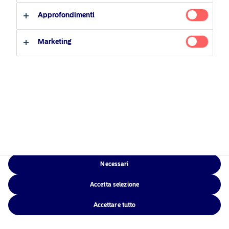
Investitore professionale
Investimento responsabile
Accessibilità
Approfondimenti
News
Sitemap
Investitore privato
Contatti
Marketing
App di Nordea
NAM Global
Necessari
Accetta selezione
©2026 – Nordea Asset Management – tutti i diritti riservati
Accettare tutto