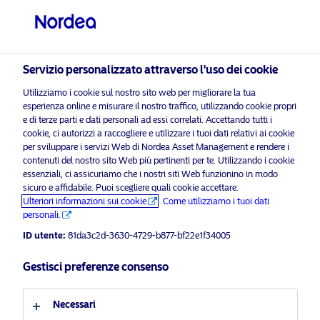
Investitore professionale
visit NordeaAssetManagement.com
Servizio personalizzato attraverso l'uso dei cookie
Utilizziamo i cookie sul nostro sito web per migliorare la tua
Scegli il Profilo Investitore
esperienza online e misurare il nostro traffico, utilizzando cookie propri
e di terze parti e dati personali ad essi correlati. Accettando tutti i
Paese
cookie, ci autorizzi a raccogliere e utilizzare i tuoi dati relativi ai cookie
per sviluppare i servizi Web di Nordea Asset Management e rendere i
Nordea Asset Management è uno dei maggiori
contenuti del nostro sito Web più pertinenti per te. Utilizzando i cookie
Italia
essenziali, ci assicuriamo che i nostri siti Web funzionino in modo
asset manager dei Paesi nordici con una presenza
sicuro e affidabile. Puoi scegliere quali cookie accettare.
globale in Europa, America e Asia.
Ulteriori informazioni sui cookie
Come utilizziamo i tuoi dati
Lingua
personali.
Informazioni sui rischi
ID utente:
81da3c2d-3630-4729-b877-bf22e1f34005
Italiano
Gestisci preferenze consenso
Home
Termini e condizioni
Chi siamo
Profilo investitore
Informativa sulla privacy
Necessari
Fondi
Politica sui cookie